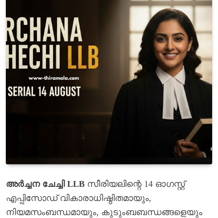
അർച്ചന ചേച്ചി LLB
സീരിയലിന്റെ 14 ഓഗസ്റ്റ്
എപ്പിസോഡ് വികാരാധിഷ്ഠിതമായും,
നിയമസംബന്ധമായും, കുടുംബബന്ധങ്ങളെയും