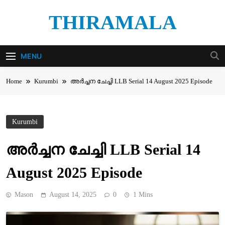
Skip
THIRAMALA
to
content
Thiramala Blog
MENU
Home
Kurumbi
അർച്ചന ചേച്ചി LLB Serial 14 August 2025 Episode
Kurumbi
അർച്ചന ചേച്ചി LLB Serial 14
August 2025 Episode
Mason
August 14, 2025
0
1 Mins