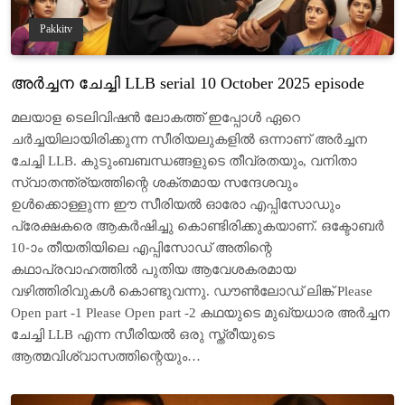
Pakkitv
അർച്ചന ചേച്ചി LLB serial 10 October 2025 episode
മലയാള ടെലിവിഷൻ ലോകത്ത് ഇപ്പോൾ ഏറെ
ചര്‍ച്ചയിലായിരിക്കുന്ന സീരിയലുകളിൽ ഒന്നാണ് അർച്ചന
ചേച്ചി LLB. കുടുംബബന്ധങ്ങളുടെ തീവ്രതയും, വനിതാ
സ്വാതന്ത്ര്യത്തിന്റെ ശക്തമായ സന്ദേശവും
ഉൾക്കൊള്ളുന്ന ഈ സീരിയൽ ഓരോ എപ്പിസോഡും
പ്രേക്ഷകരെ ആകർഷിച്ചു കൊണ്ടിരിക്കുകയാണ്. ഒക്ടോബർ
10-ാം തീയതിയിലെ എപ്പിസോഡ് അതിന്റെ
കഥാപ്രവാഹത്തിൽ പുതിയ ആവേശകരമായ
വഴിത്തിരിവുകൾ കൊണ്ടുവന്നു. ഡൗൺലോഡ് ലിങ്ക് Please
Open part -1 Please Open part -2 കഥയുടെ മുഖ്യധാര അർച്ചന
ചേച്ചി LLB എന്ന സീരിയൽ ഒരു സ്ത്രീയുടെ
ആത്മവിശ്വാസത്തിന്റെയും…