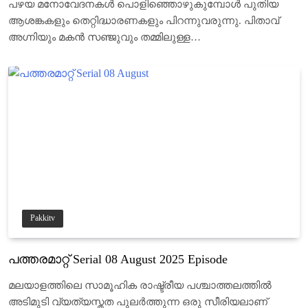
പഴയ മനോവേദനകൾ പൊളിഞ്ഞൊഴുകുമ്പോൾ പുതിയ
ആശങ്കകളും തെറ്റിദ്ധാരണകളും പിറന്നുവരുന്നു. പിതാവ്
അഗ്നിയും മകൻ സഞ്ജുവും തമ്മിലുള്ള…
Pakkitv
പത്തരമാറ്റ് Serial 08 August 2025 Episode
മലയാളത്തിലെ സാമൂഹിക രാഷ്ട്രീയ പശ്ചാത്തലത്തിൽ
അടിമുടി വ്യത്യസ്തത പുലർത്തുന്ന ഒരു സീരിയലാണ്