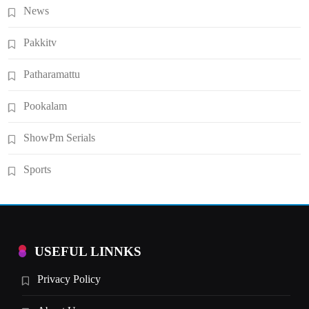
News
Pakkitv
Patharamattu
Pookalam
ShowPm Serials
Sports
USEFUL LINNKS
Privacy Policy