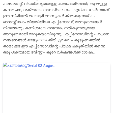
പത്തരമാറ്റ്. വ്യത്യസ്തതയുള്ള കഥാപാത്രങ്ങൾ, ആഴമുള്ള
കഥാരചന, ശക്തമായ നടനപ്രകടനം – എല്ലാം ചേർന്നാണ്
ഈ സീരിയൽ മലയാളി മനസുകൾ കീഴടക്കുന്നത്.2025
ഓഗസ്റ്റ് 08-ാം തീയതിയിലെ എപ്പിസോഡ്, അനുഭാവങ്ങൾ
നിറഞ്ഞതും കണിശമായ സന്ദേശം നൽകുന്നതുമായ
അനുഭവമായി മാറുകയായിരുന്നു. എപ്പിസോഡിന്റെ പ്രധാന
സങ്കടനങ്ങൾ രാജുettante തിരിച്ചുവരവ് – കുടുംബത്തിൽ
താളക്കേട് ഈ എപ്പിസോഡിന്റെ പ്രഥമ പകുതിയിൽ തന്നെ
ഒരു ശക്തമായ ട്വിസ്റ്റ് – കുറേ വർഷങ്ങൾക്ക് ശേഷം…