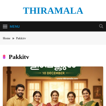
Skip
THIRAMALA
to
content
Thiramala Blog
MENU
Home
Pakkitv
Pakkitv