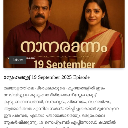
Pakkitv
സ്നേഹക്കൂട്ട് 19 September 2025 Episode
മലയാളത്തിലെ പ്രേക്ഷകരുടെ ഹൃദയങ്ങളിൽ ഇടം
നേടിയിട്ടുള്ള കുടുംബസീരിയലാണ് സ്നേഹക്കൂട്ട്.
കുടുംബബന്ധങ്ങൾ, സൗഹൃദം, പ്രണയം, സംഘർഷം,
ആത്മാർത്ഥത എന്നിവ സമന്വയിപ്പിച്ചുകൊണ്ട് മുന്നേറുന്ന
ഈ പരമ്പര, എല്ലാ പ്രായക്കാരെയും ഒരുപോലെ
ആകർഷിക്കുന്നു. 19 സെപ്റ്റംബർ എപ്പിസോഡ്, കഥയിൽ