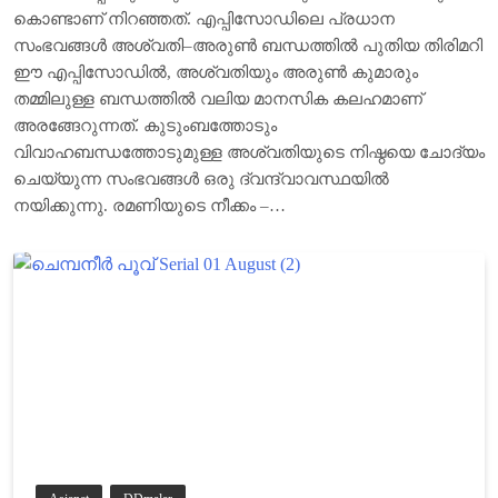
കൊണ്ടാണ് നിറഞ്ഞത്. എപ്പിസോഡിലെ പ്രധാന
സംഭവങ്ങൾ അശ്വതി–അരുൺ ബന്ധത്തിൽ പുതിയ തിരിമറി
ഈ എപ്പിസോഡിൽ, അശ്വതിയും അരുൺ കുമാരും
തമ്മിലുള്ള ബന്ധത്തിൽ വലിയ മാനസിക കലഹമാണ്
അരങ്ങേറുന്നത്. കുടുംബത്തോടും
വിവാഹബന്ധത്തോടുമുള്ള അശ്വതിയുടെ നിഷ്ഠയെ ചോദ്യം
ചെയ്യുന്ന സംഭവങ്ങൾ ഒരു ദ്വന്ദ്വാവസ്ഥയിൽ
നയിക്കുന്നു. രമണിയുടെ നീക്കം –…