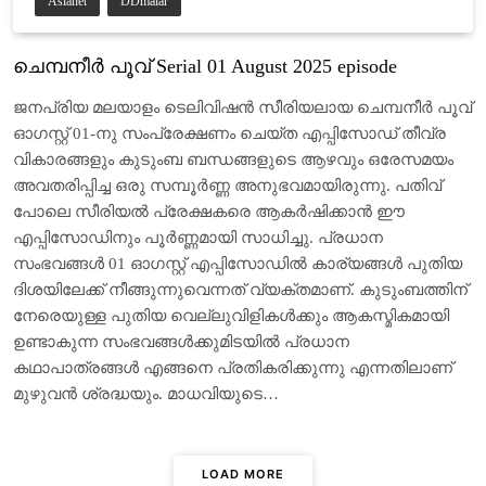
Asianet
DDmalar
ചെമ്പനീർ പൂവ് Serial 01 August 2025 episode
ജനപ്രിയ മലയാളം ടെലിവിഷൻ സീരിയലായ ചെമ്പനീർ പൂവ്
ഓഗസ്റ്റ് 01-നു സംപ്രേക്ഷണം ചെയ്ത എപ്പിസോഡ് തീവ്ര
വികാരങ്ങളും കുടുംബ ബന്ധങ്ങളുടെ ആഴവും ഒരേസമയം
അവതരിപ്പിച്ച ഒരു സമ്പൂർണ്ണ അനുഭവമായിരുന്നു. പതിവ്
പോലെ സീരിയൽ പ്രേക്ഷകരെ ആകർഷിക്കാൻ ഈ
എപ്പിസോഡിനും പൂർണ്ണമായി സാധിച്ചു. പ്രധാന
സംഭവങ്ങൾ 01 ഓഗസ്റ്റ് എപ്പിസോഡിൽ കാര്യങ്ങൾ പുതിയ
ദിശയിലേക്ക് നീങ്ങുന്നുവെന്നത് വ്യക്തമാണ്. കുടുംബത്തിന്
നേരെയുള്ള പുതിയ വെല്ലുവിളികൾക്കും ആകസ്മികമായി
ഉണ്ടാകുന്ന സംഭവങ്ങൾക്കുമിടയിൽ പ്രധാന
കഥാപാത്രങ്ങൾ എങ്ങനെ പ്രതികരിക്കുന്നു എന്നതിലാണ്
മുഴുവൻ ശ്രദ്ധയും. മാധവിയുടെ…
LOAD MORE