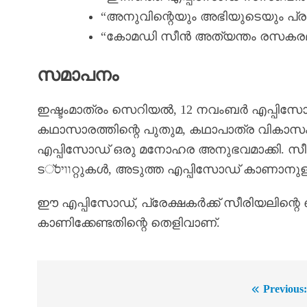
“അനുവിന്റെയും അഭിയുടെയും പ്രകട
“കോമഡി സീൻ അത്യന്തം രസകരമാ
സമാപനം
ഇഷ്ടംമാത്രം സെറിയൽ, 12 നവംബർ എപ്പിസോഡി
കഥാസാരത്തിന്റെ പുതുമ, കഥാപാത്ര വികാസ
എപ്പിസോഡ് ഒരു മനോഹര അനുഭവമാക്കി. സീരിയല
ടוויס്റ്റുകൾ, അടുത്ത എപ്പിസോഡ് കാണാനു
ഈ എപ്പിസോഡ്, പ്രേക്ഷകർക്ക് സീരിയലിന്
കാണിക്കേണ്ടതിന്റെ തെളിവാണ്.
Previous
Post