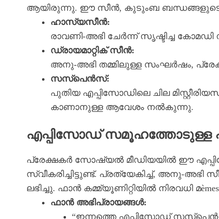
ആയിരുന്നു. ഈ സീൻ, കുടുംബ ബന്ധങ്ങളുടെ പ്
ഹാസ്യസീൻ:
രാവണി-അഭി ചേർന്ന് സൃഷ്ടിച്ച കോമഡി സ
ഡ്രായമാറ്റിക് സീൻ:
അനു-അഭി തമ്മിലുള്ള സംഘർഷം, പ്രേക
സസ്പെൻസ്:
പുതിയ എപ്പിസോഡിലെ ചില മിസ്റ്റീരിയസ
കാണാനുള്ള ആവേശം നൽകുന്നു.
എപ്പിസോഡ് സമൂഹത്തോടുള്ള
പ്രേക്ഷകർ സോഷ്യൽ മീഡിയയിൽ ഈ എപ്പി
സ്വീകരിച്ചിട്ടുണ്ട്. പ്രത്യേകിച്ച്, അനു-അഭ
ലഭിച്ചു. ഫാൻ കമ്മ്യൂണിറ്റിയിൽ നിരവധി മèmes,
ഫാൻ അഭിപ്രായങ്ങൾ:
“ഇന്നത്തെ എപ്പിസോഡ് സസ്പെൻസ