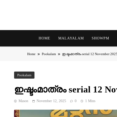
Skip
to
content
HOME
MALAYALAM
SHOWPM
Home
Pookalam
ഇഷ്ടംമാത്രം serial 12 November 2025
Pookalam
ഇഷ്ടംമാത്രം serial 12 No
Mason
November 12, 2025
0
1 Mins