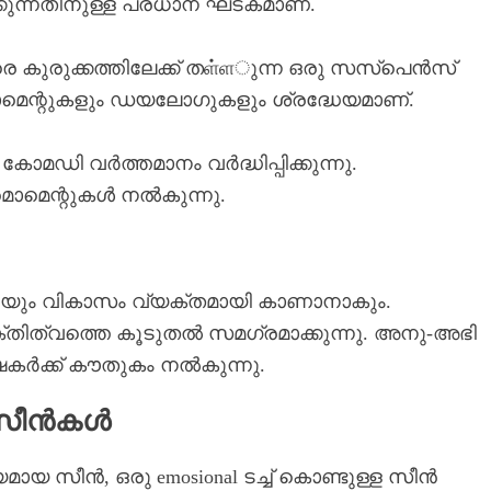
കുന്നതിനുള്ള പ്രധാന ഘടകമാണ്.
രെ കുരുക്കത്തിലേക്ക് തள்ளുന്ന ഒരു സസ്പെൻസ്
ോമെന്റുകളും ഡയലോഗുകളും ശ്രദ്ധേയമാണ്.
ോമഡി വർത്തമാനം വർദ്ധിപ്പിക്കുന്നു.
മൊമെന്റുകൾ നൽകുന്നു.
യും വികാസം വ്യക്തമായി കാണാനാകും.
ിത്വത്തെ കൂടുതൽ സമഗ്രമാക്കുന്നു. അനു-അഭി
ഷകർക്ക് കൗതുകം നൽകുന്നു.
ല സീൻകൾ
ായ സീൻ, ഒരു emosional ടച്ച് കൊണ്ടുള്ള സീൻ