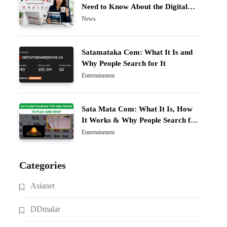
Need to Know About the Digital
News Platform
News
Satamataka Com: What It Is and
Why People Search for It
Entertainment
Sata Mata Com: What It Is, How
It Works & Why People Search for
It
Entertainment
Categories
Asianet
DDmalar