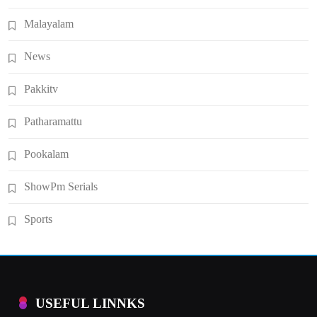
Malayalam
News
Pakkitv
Patharamattu
Pookalam
ShowPm Serials
Sports
USEFUL LINNKS