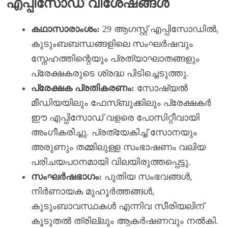
എപ്പിസോഡ് വിശേഷങ്ങൾ
കഥാസാരാംശം:
29 ആഗസ്റ്റ് എപ്പിസോഡിൽ,
കുടുംബബന്ധങ്ങളിലെ സംഘർഷവും
സ്നേഹത്തിന്റെയും പ്രത്യാഘാതങ്ങളും
പ്രേക്ഷകരുടെ ശ്രദ്ധ പിടിച്ചെടുത്തു.
പ്രേക്ഷക പ്രതികരണം:
സോഷ്യൽ
മീഡിയയിലും ഫേസ്‌ബുക്കിലും പ്രേക്ഷകർ
ഈ എപ്പിസോഡ് വളരെ പോസിറ്റീവായി
അംഗീകരിച്ചു. പ്രത്യേകിച്ച് സോനയും
അരുണും തമ്മിലുള്ള സംഭാഷണം വലിയ
പരിചയപഠനമായി വിലയിരുത്തപ്പെട്ടു.
സംഘർഷഭാഗം:
പുതിയ സംഭവങ്ങൾ,
നിർണായക മുഹൂർത്തങ്ങൾ,
കുടുംബാവസ്ഥകൾ എന്നിവ സീരിയലിന്
കൂടുതൽ ത്രില്ലും ആകർഷണവും നൽകി.