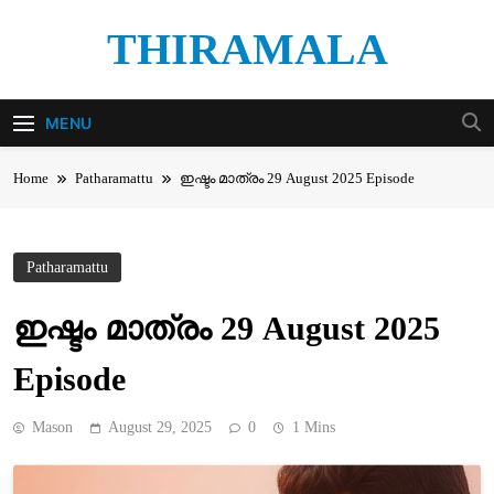
Skip
THIRAMALA
to
content
Thiramala Blog
MENU
Home
Patharamattu
ഇഷ്ടം മാത്രം 29 August 2025 Episode
Patharamattu
ഇഷ്ടം മാത്രം 29 August 2025
Episode
Mason
August 29, 2025
0
1 Mins