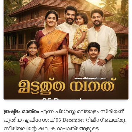
ഇഷ്ട്ടം മാത്രം
എന്ന പ്രശസ്ത മലയാളം സീരിയൽ
പുതിയ എപിസോഡ് 05 December റിലീസ് ചെയ്തു.
സീരിയലിന്റെ കഥ, കഥാപാത്രങ്ങളുടെ