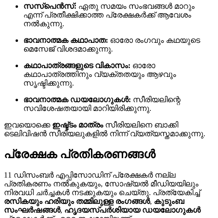
സസ്പെൻസ്:
ഏതു സമയം സംഭവങ്ങൾ മാറും
എന്ന് പ്രതീക്ഷിക്കാത്ത പ്രേക്ഷകർക്ക് ആവേശം
നൽകുന്നു.
ഭാവനാത്മക കഥാപാത:
ഓരോ രംഗവും കഥയുടെ
മെസേജ് വിശദമാക്കുന്നു.
കഥാപാത്രങ്ങളുടെ വികാസം:
ഓരോ
കഥാപാത്രത്തിനും വ്യക്തതയും ആഴവും
സൃഷ്ടിക്കുന്നു.
ഭാവനാത്മക ഡയലോഗുകൾ:
സീരിയലിന്റെ
സവിശേഷതയായി മാറിയിരിക്കുന്നു.
ഇവയൊക്കെ
ഇഷ്ട്ടം മാത്രം
സീരിയലിനെ ബാക്കി
ടെലിവിഷൻ സീരിയലുകളിൽ നിന്ന് വ്യത്യസ്തമാക്കുന്നു.
പ്രേക്ഷക പ്രതികരണങ്ങൾ
11 ഡിസംബർ എപ്പിസോഡിന് പ്രേക്ഷകർ നല്ല
പ്രതികരണം നൽകുകയും, സോഷ്യൽ മീഡിയയിലും
നിരവധി ചർച്ചകൾ നടക്കുകയും ചെയ്തു. പ്രത്യേകിച്ച്
രസികയും ഹരിയും തമ്മിലുള്ള രംഗങ്ങൾ
,
കുടുംബ
സംഘർഷങ്ങൾ
,
ഹൃദയസ്പർശിയായ ഡയലോഗുകൾ