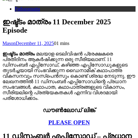
Patharamattu
ഇഷ്ട്ടം മാത്രം 11 December 2025
Episode
Mason
December 11, 2025
0
1 mins
ഇഷ്ട്ടം മാത്രം
മലയാള ടെലിവിഷൻ പ്രേക്ഷകരെ
പ്രതിദിനം ആകർഷിക്കുന്ന ഒരു സീരിയലാണ്. 11
ഡിസംബർ എപ്പിസോഡ്, കഴിഞ്ഞ എപ്പിസോഡുകളുടെ
തുടർച്ചയായി സംഭവിക്കുന്ന ഡൈനാമിക് കഥാപാത്ര
വികസനവും സസ്പെൻസും കൊണ്ട് ശ്രദ്ധ നേടുന്നു. ഈ
ലേഖനത്തിൽ 11 ഡിസംബർ എപ്പിസോഡിന്റെ പ്രധാന
സംഭവങ്ങൾ, കഥാപാത, കഥാപാത്രങ്ങളുടെ വികാസം,
സീരിയലിന്റെ പ്രത്യേകതകൾ എന്നിവ വിശദമായി
പരിശോധിക്കാം.
ഡൗൺലോഡ് ലിങ്ക്
PLEASE OPEN
11 ഡിസംബർ എപ്പിസോഡ് – പ്രധാന