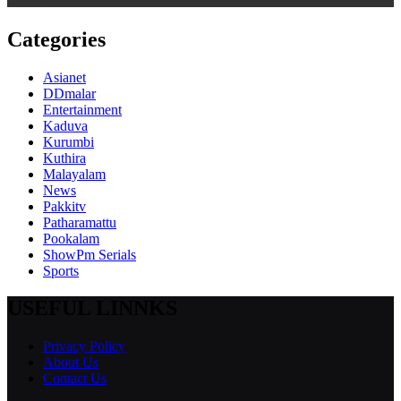
Categories
Asianet
DDmalar
Entertainment
Kaduva
Kurumbi
Kuthira
Malayalam
News
Pakkitv
Patharamattu
Pookalam
ShowPm Serials
Sports
USEFUL LINNKS
Privacy Policy
About Us
Contact Us