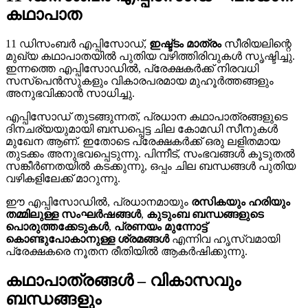
കഥാപാത
11 ഡിസംബർ എപ്പിസോഡ്,
ഇഷ്ട്ടം മാത്രം
സീരിയലിന്റെ
മുഖ്യ കഥാപാതയിൽ പുതിയ വഴിത്തിരിവുകൾ സൃഷ്ടിച്ചു.
ഇന്നത്തെ എപ്പിസോഡിൽ, പ്രേക്ഷകർക്ക് നിരവധി
സസ്പെൻസുകളും വികാരപരമായ മുഹൂർത്തങ്ങളും
അനുഭവിക്കാൻ സാധിച്ചു.
എപ്പിസോഡ് തുടങ്ങുന്നത്, പ്രധാന കഥാപാത്രങ്ങളുടെ
ദിനചര്യയുമായി ബന്ധപ്പെട്ട ചില കോമഡി സീനുകൾ
മുഖേന ആണ്. ഇതോടെ പ്രേക്ഷകർക്ക് ഒരു ലളിതമായ
തുടക്കം അനുഭവപ്പെടുന്നു. പിന്നീട്, സംഭവങ്ങൾ കൂടുതൽ
സങ്കീർണതയിൽ കടക്കുന്നു, ഒപ്പം ചില ബന്ധങ്ങൾ പുതിയ
വഴികളിലേക്ക് മാറുന്നു.
ഈ എപ്പിസോഡിൽ, പ്രധാനമായും
രസികയും ഹരിയും
തമ്മിലുള്ള സംഘർഷങ്ങൾ
,
കുടുംബ ബന്ധങ്ങളുടെ
പൊരുത്തക്കേടുകൾ
,
പ്രണയം മുന്നോട്ട്
കൊണ്ടുപോകാനുള്ള ശ്രമങ്ങൾ
എന്നിവ ഹൃസ്വമായി
പ്രേക്ഷകരെ നൂതന രീതിയിൽ ആകർഷിക്കുന്നു.
കഥാപാത്രങ്ങൾ – വികാസവും
ബന്ധങ്ങളും