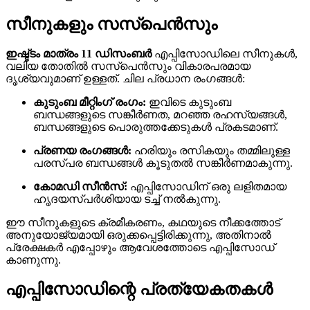
സീനുകളും സസ്പെൻസും
ഇഷ്ട്ടം മാത്രം 11 ഡിസംബർ
എപ്പിസോഡിലെ സീനുകൾ,
വലിയ തോതിൽ സസ്പെൻസും വികാരപരമായ
ദൃശ്യവുമാണ് ഉള്ളത്. ചില പ്രധാന രംഗങ്ങൾ:
കുടുംബ മീറ്റിംഗ് രംഗം:
ഇവിടെ കുടുംബ
ബന്ധങ്ങളുടെ സങ്കീർണത, മറഞ്ഞ രഹസ്യങ്ങൾ,
ബന്ധങ്ങളുടെ പൊരുത്തക്കേടുകൾ പ്രകടമാണ്.
പ്രണയ രംഗങ്ങൾ:
ഹരിയും രസികയും തമ്മിലുള്ള
പരസ്പര ബന്ധങ്ങൾ കൂടുതൽ സങ്കീർണമാകുന്നു.
കോമഡി സീൻസ്:
എപ്പിസോഡിന് ഒരു ലളിതമായ
ഹൃദയസ്പർശിയായ ടച്ച് നൽകുന്നു.
ഈ സീനുകളുടെ ക്രമീകരണം, കഥയുടെ നീക്കത്തോട്
അനുയോജ്യമായി ഒരുക്കപ്പെട്ടിരിക്കുന്നു, അതിനാൽ
പ്രേക്ഷകർ എപ്പോഴും ആവേശത്തോടെ എപ്പിസോഡ്
കാണുന്നു.
എപ്പിസോഡിന്റെ പ്രത്യേകതകൾ