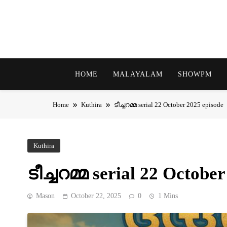
Skip
to
content
HOME
MALAYALAM
SHOWPM
Home
Kuthira
ടീച്ചറമ്മ serial 22 October 2025 episode
Kuthira
ടീച്ചറമ്മ serial 22 Octobe
Mason
October 22, 2025
0
1 Mins