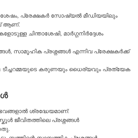
നുശേഷം, പ്രേക്ഷകർ സോഷ്യൽ മീഡിയയിലും
വ് ആണ്.
ികളോടുള്ള ചിന്താശേഷി, മാർഗ്ഗനിർദ്ദേശം
്ങൾ, സാമൂഹിക പ്രശ്നങ്ങൾ എന്നിവ പ്രേക്ഷകർക്ക്
:
ടീച്ചറമ്മയുടെ കരുണയും ധൈര്യവും പ്രത്യേക
കൾ
ഭവങ്ങളാൽ ശ്രദ്ധേയമാണ്:
്കൂൾ ജീവിതത്തിലെ പ്രശ്നങ്ങൾ
നതു.