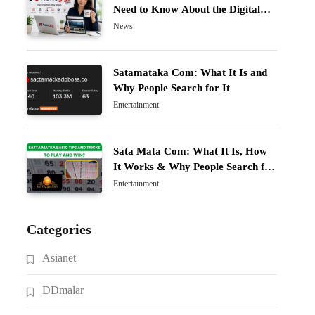
Need to Know About the Digital
News Platform
News
Satamataka Com: What It Is and
Why People Search for It
Entertainment
Sata Mata Com: What It Is, How
It Works & Why People Search for
It
Entertainment
Categories
Asianet
DDmalar