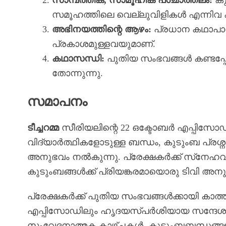
സാമ്പത്തിക, സാമൂഹിക പശ്ചാത്തലം:
കു
സമൂഹത്തിലെ വെല്ലുവിളികൾ എന്നിവ കാ
അഭിനയത്തിന്റെ ആഴം:
പ്രധാന കഥാപാത
പ്രകാശമുള്ളവയുമാണ്.
കഥാസന്ധി:
പുതിയ സംഭവങ്ങൾ കണ്ടപ
തോന്നുന്നു.
സമാപനം
ടീച്ചറമ്മ
സീരിയലിന്റെ 22 ഒക്ടോബർ എപ്പിസോഡ്
വിദ്യാർത്ഥികളോടുള്ള ബന്ധം, കുടുംബ പ്രശ
അനുഭവം നൽകുന്നു. പ്രേക്ഷകർക്ക് സ്‌നേ
കുടുംബങ്ങൾക്ക് പ്രിയങ്കരമായൊരു ടിവി അനുഭ
പ്രേക്ഷകർക്ക് പുതിയ സംഭവങ്ങൾക്കായി കാ
എപ്പിസോഡിലും ഹൃദയസ്പർശിയായ സന്ദേശങ്ങൾ
സംവേദനാത്മക കാഴ്ചകൾ, കുടുംബബന്ധങ്ങളു