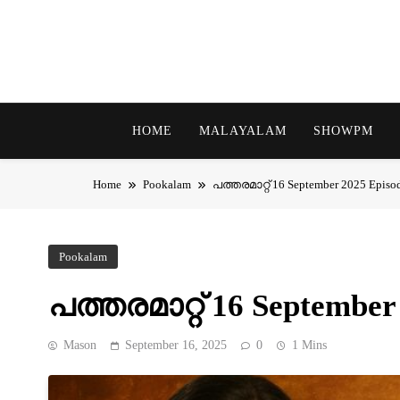
Skip
to
content
HOME
MALAYALAM
SHOWPM
Home
Pookalam
പത്തരമാറ്റ് 16 September 2025 Episo
Pookalam
പത്തരമാറ്റ് 16 September
Mason
September 16, 2025
0
1 Mins