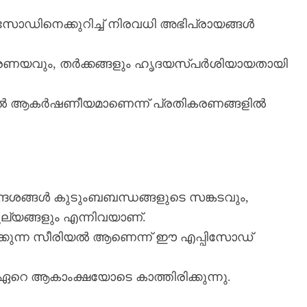
ോഡിനെക്കുറിച്ച് നിരവധി അഭിപ്രായങ്ങൾ
, പ്രണയവും, തർക്കങ്ങളും ഹൃദയസ്പർശിയായതായി
ൂടുതൽ ആകർഷണീയമാണെന്ന് പ്രതികരണങ്ങളിൽ
്ദേശങ്ങൾ കുടുംബബന്ധങ്ങളുടെ സങ്കടവും,
ൂല്യങ്ങളും എന്നിവയാണ്.
ുവെക്കുന്ന സീരിയൽ ആണെന്ന് ഈ എപ്പിസോഡ്
റെ ആകാംക്ഷയോടെ കാത്തിരിക്കുന്നു.