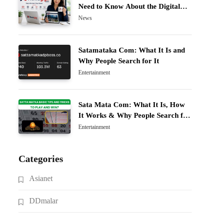
Need to Know About the Digital
News Platform
News
Satamataka Com: What It Is and
Why People Search for It
Entertainment
Sata Mata Com: What It Is, How
It Works & Why People Search for
It
Entertainment
Categories
Asianet
DDmalar