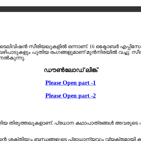
യ ടെലിവിഷൻ സീരിയലുകളിൽ ഒന്നാണ്. 16 ഒക്ടോബർ എപ്പി
വഴിപാടുകളും പുതിയ രംഗങ്ങളുമാണ് മുൻനിരയിൽ വച്ചു. 
 നൽകുന്നു.
ഡൗൺലോഡ് ലിങ്ക്
Please Open part -1
Please Open part -2
തിയ തിരുത്തലുകളാണ്. പ്രധാന കഥാപാത്രങ്ങൾ അവരുടെ പ
 ശക്തിയും ബന്ധങ്ങളുടെ പ്രാധാന്യവും വ്യക്തമായി കാണിച