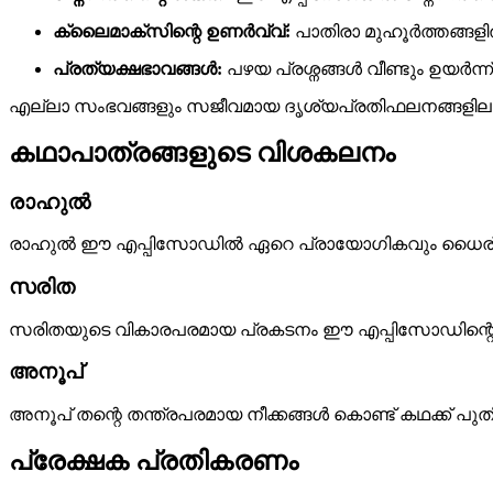
ക്ലൈമാക്സിന്റെ ഉണർവ്വ്:
പാതിരാ മുഹൂർത്തങ്ങളി
പ്രത്യക്ഷഭാവങ്ങൾ:
പഴയ പ്രശ്നങ്ങൾ വീണ്ടും ഉയർന്ന്
എല്ലാ സംഭവങ്ങളും സജീവമായ ദൃശ്യപ്രതിഫലനങ്ങളിലൂടെ പ
കഥാപാത്രങ്ങളുടെ വിശകലനം
രാഹുൽ
രാഹുൽ ഈ എപ്പിസോഡിൽ ഏറെ പ്രായോഗികവും ധൈര്യശാലി
സരിത
സരിതയുടെ വികാരപരമായ പ്രകടനം ഈ എപ്പിസോഡിന്റെ ഹ
അനൂപ്
അനൂപ് തന്റെ തന്ത്രപരമായ നീക്കങ്ങൾ കൊണ്ട് കഥക്ക് പ
പ്രേക്ഷക പ്രതികരണം