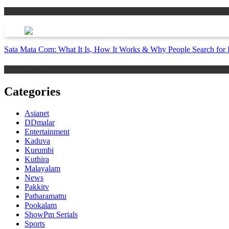
Entertainment
Sata Mata Com: What It Is, How It Works & Why People Search for I
Entertainment
Categories
Asianet
DDmalar
Entertainment
Kaduva
Kurumbi
Kuthira
Malayalam
News
Pakkitv
Patharamattu
Pookalam
ShowPm Serials
Sports