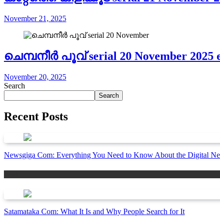
November 21, 2025
ചെമ്പനീർ പൂവ് serial 20 November 2025 
November 20, 2025
Search
Search
Recent Posts
Newsgiga Com: Everything You Need to Know About the Digital Ne
News
Satamataka Com: What It Is and Why People Search for It