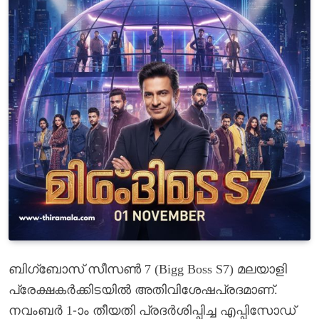
ബിഗ്‌ബോസ് സീസൺ 7 (Bigg Boss S7) മലയാളി
പ്രേക്ഷകർക്കിടയിൽ അതിവിശേഷപ്രദമാണ്.
നവംബർ 1-ാം തീയതി പ്രദർശിപ്പിച്ച എപ്പിസോഡ്