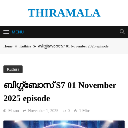
Skip
THIRAMALA
to
content
Thiramala Blog
MENU
Home
Kuthira
ബിഗ്ഗ്‌ബോസ് S7 01 November 2025 episode
Kuthira
ബിഗ്ഗ്‌ബോസ് S7 01 November
2025 episode
Mason
November 1, 2025
0
1 Mins