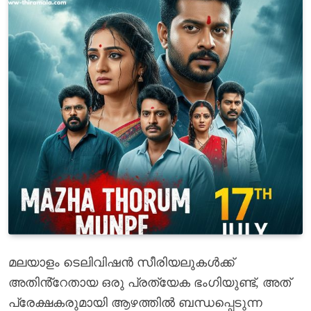
മലയാളം ടെലിവിഷൻ സീരിയലുകൾക്ക്
അതിൻ്റേതായ ഒരു പ്രത്യേക ഭംഗിയുണ്ട്, അത്
പ്രേക്ഷകരുമായി ആഴത്തിൽ ബന്ധപ്പെടുന്ന