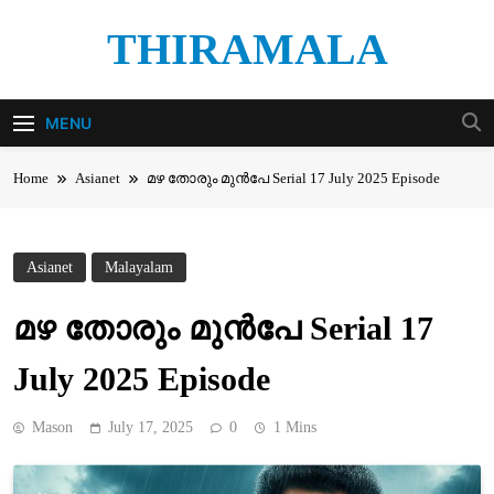
Skip
THIRAMALA
to
content
Thiramala Blog
MENU
Home
Asianet
മഴ തോരും മുൻപേ Serial 17 July 2025 Episode
Asianet
Malayalam
മഴ തോരും മുൻപേ Serial 17
July 2025 Episode
Mason
July 17, 2025
0
1 Mins