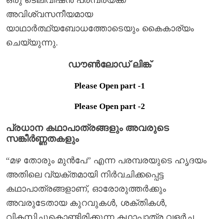
അവിശ്വസനീയമായ
യാഥാർത്ഥ്യബോധത്തോടെയും കൈകാര്യം
ചെയ്യുന്നു.
ഡൗൺലോഡ് ലിങ്ക്
Please Open part -1
Please Open part -2
പ്രധാന കഥാപാത്രങ്ങളും അവരുടെ
സങ്കീർണ്ണതകളും
“മഴ തോരും മുൻപേ” എന്ന പരമ്പരയുടെ ഹൃദയം
അതിലെ വ്യക്തമായി നിർവചിക്കപ്പെട്ട
കഥാപാത്രങ്ങളാണ്, ഓരോരുത്തർക്കും
അവരുടേതായ കുറവുകൾ, ശക്തികൾ,
വികസിച്ചുകൊണ്ടിരിക്കുന്ന കഥാപാത്ര വളർച്ച