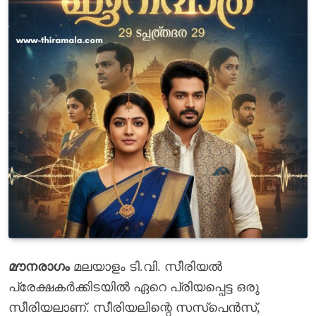
മൗനരാഗം
മലയാളം ടി.വി. സീരിയൽ
പ്രേക്ഷകർക്കിടയിൽ ഏറെ പ്രിയപ്പെട്ട ഒരു
സീരിയലാണ്. സീരിയലിന്റെ സസ്പെൻസ്,