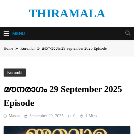
Skip
THIRAMALA
to
content
Thiramala Blog
MENU
Home
Kurumbi
മൗനരാഗം 29 September 2025 Episode
Kurumbi
മൗനരാഗം 29 September 2025
Episode
Mason
September 29, 2025
0
1 Mins