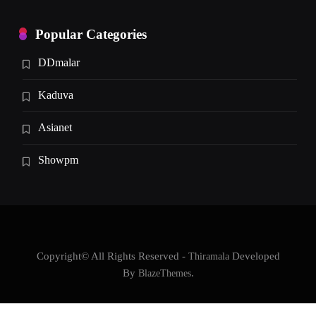
Popular Categories
DDmalar
Kaduva
Asianet
Showpm
Copyright© All Rights Reserved -
Thiramala
Developed
By
BlazeThemes
.